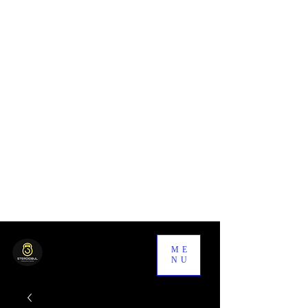
ME
NU