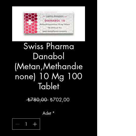
Swiss Pharma
Danabol
(Metan,Methandıe
none) 10 Mg 100
Tablet
Normal
İndirimli
 ₺780,00 
₺702,00
Fiyat
Fiyat
Adet
*