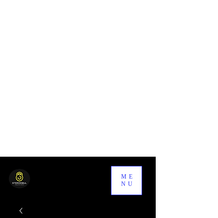
ME
NU