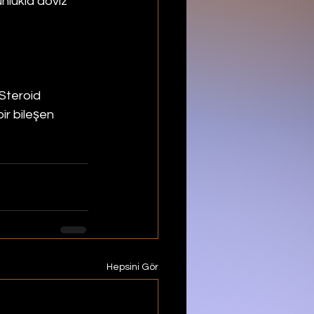
unlukla döviz 
 Steroid 
ir bileşen 
Hepsini Gör