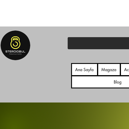
Ana Sayfa
Magaza
Ac
Blog