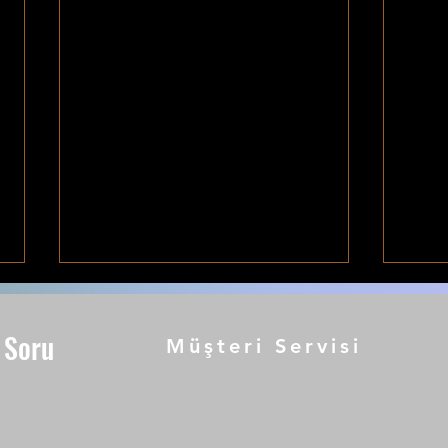
Güvenilir Steroid Sipariş Sitesi
Uzun 
yapıl
 Soru
Güvenilir steroidbul.com sitesi
Nasıl
Müşteri Servisi
GİRİŞ
dediğinizde, internette birçok
ince
site karşınıza çıkmakta ve hepsi
dağıl
güvenilir ve orjinal olduğunu
UZUN
iddaa...