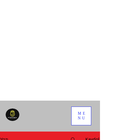
ME
NU
Kaydol
Yazı