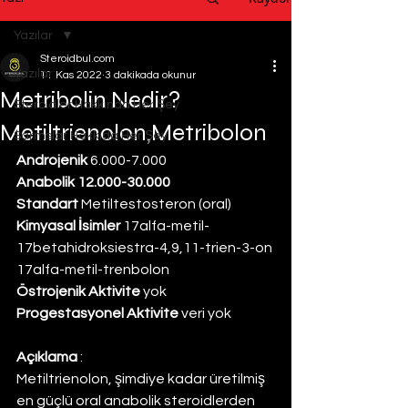
Yazılar
Steroidbul.com
Yazılar
11 Kas 2022
3 dakikada okunur
Metribolin Nedir?
Steroidler Hakkında Her Şey
Metiltrienolon,Metribolon
Sarmslar Hakkıda Her Şey
Androjenik
 6.000-7.000
Anabolik 12.000-30.000
Standart
 Metiltestosteron (oral)
Kimyasal İsimler
 17alfa-metil-
17betahidroksiestra-4,9,11-trien-3-on 
17alfa-metil-trenbolon
Östrojenik Aktivite
 yok
Progestasyonel Aktivite
 veri yok
Açıklama
 :
Metiltrienolon, şimdiye kadar üretilmiş 
en güçlü oral anabolik steroidlerden 