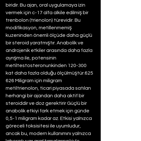
biridir. Bu ajan, oral uygulamaya izin 
vermek için c-17 alfa alkile edilmiş bir 
trenbolon (trienolon) türevidir. Bu 
modifikasyon, metillenmemiş 
kuzeninden önemli ölçüde daha güçlü 
bir steroid yaratmıştır. Anabolik ve 
androjenik etkiler arasında daha fazla 
ayrışma ile, potensinin 
metiltestosteronunkinden 120-300 
kat daha fazla olduğu ölçülmüştür.625 
626 Miligram için miligram 
metiltrienolon, ticari piyasada satılan 
herhangi bir ajandan daha aktif bir 
steroiddir ve doz gerektirir Güçlü bir 
anabolik etkiyi fark etmek için günde 
0,5-1 miligram kadar az. Etkisi yalnızca 
göreceli toksisitesi ile uyumludur, 
ancak bu, modern kullanımını yalnızca 