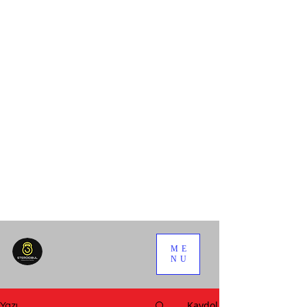
ME
NU
Kaydol
Yazı