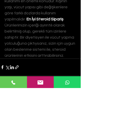
kullanımı en önemli konudur. Kişinin 
yaşı, vücut yapısı gibi değişkenlere 
göre farklı dozlarda kullanım 
yapılmalıdır. 
En İyi Steroid Sipariş
Ürünlerimizin içeriği ayrıntılı olarak 
belirtilmiş olup, gerekli tüm izinlere 
sahiptir. Bir diyetisyen ile vücut yapma 
yolculuğuna çıktıysanız, sizin için uygun 
olan beslenme sistemi ile, steroid 
ürünlerinin etkisini arttırabilirsiniz.
Hepsini Gör
Son Yazılar