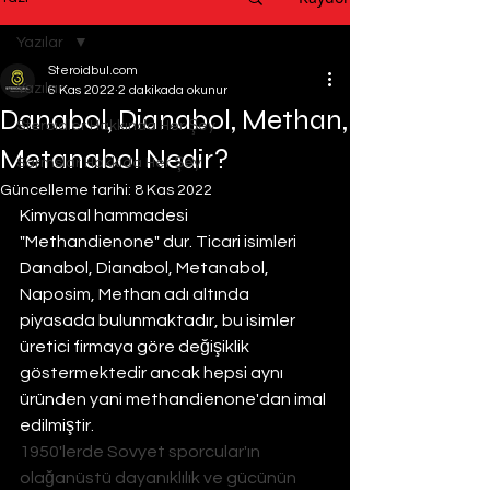
Yazılar
Steroidbul.com
Yazılar
6 Kas 2022
2 dakikada okunur
Danabol, Dianabol, Methan,
Steroidler Hakkında Her Şey
Metanabol Nedir?
Sarmslar Hakkıda Her Şey
Güncelleme tarihi:
8 Kas 2022
Kimyasal hammadesi 
"Methandienone" dur. Ticari isimleri 
Danabol, Dianabol, Metanabol, 
Naposim, Methan adı altında 
piyasada bulunmaktadır, bu isimler 
üretici firmaya göre değişiklik 
göstermektedir ancak hepsi aynı 
üründen yani methandienone'dan imal 
edilmiştir.
1950'lerde Sovyet sporcular'ın 
olağanüstü dayanıklılık ve gücünün 