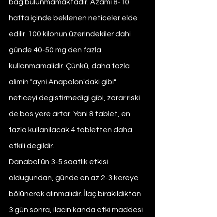
bag bulunmamaktadir. Azami 8-10 
hafta içinde beklenen neticeler elde 
edilir. 100 kilonun üzerindekiler dahi 
günde 40-50 mg den fazla 
kullanmamalidir. Çünkü, daha fazla 
alimin "ayni Anapolon'daki gibi" 
neticeyi degistirmedigi gibi, zarar riski 
de bos yere artar. Yani 8 tablet, en 
fazla kullanilacak 4 tabletten daha 
etkili degildir.
Danabol'ün 3-5 saatlik etkisi 
oldugundan, günde en az 2-3 kereye 
bölünerek alinmalıdır. İlaç birakildiktan 
3 gün sonra, ilacin kanda etki maddesi 