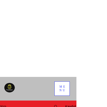
ME
NU
Kaydol
Yazı