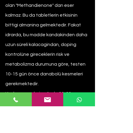
olan "Methandienone" dan eser 
kalmaz. Bu da tabletlerin etkisinin 
bittigi almanina gelmektedir. Fakat 
idrarda, bu madde kandakinden daha 
uzun süreli kalacagindan, doping 
kontrolüne gireceklerin risk ve 
metabolizma durumuna göre, testen 
10-15 gün önce danabolü kesmeleri 
gerekmektedir.
Kadın sporcularin günde 10-20 mg 
arasi dozla bile olağanüstü etkiler 
kazandigi bilinmektedir. Bayan 
sporcular, günde 2-4 arasi tablet ile 4-
6 hafta arasinda kürler yaparak yeterli 