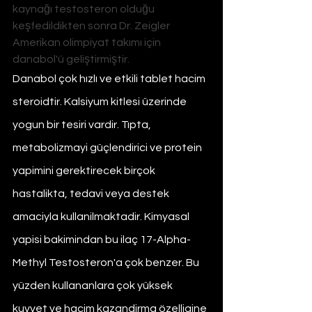
kaynağı testosteron olduğu 
keşfedildikten sonra Dr. Zeigler 
Amerikan olimpiyat takımı için 
danabol'ü geliştirmiştir.
Danabol çok hızlı ve etkili tablet hacim 
steroidtir. Kalsiyum kitlesi üzerinde 
yogun bir tesiri vardir. Tıpta, 
metabolizmayi güçlendirici ve protein 
yapimini gerektirecek birçok 
hastalikta, tedavi veya destek 
amaciyla kullanilmaktadir. Kimyasal 
yapisi bakimindan bu ilaç 17-Alpha-
Methyl Testosteron'a çok benzer. Bu 
yüzden kullananlara çok yüksek 
kuvvet ve hacim kazandirma özelligine 