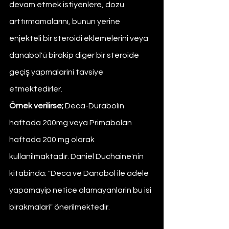
devam etmek istiyenlere, dozu 
arttırmamalarını, bunun yerine 
enjekteli bir steroidi eklemelerini veya 
danabol'ü birakip diger bir steroide 
geçiş yapmalarini tavsiye 
etmektedirler.
Örnek verilirse;
 Deca-Durabolin 
haftada 200mg veya Primabolan 
haftada 200 mg olarak 
kullanilmaktadır. Daniel Duchaine'nin 
kitabinda: "Deca ve Danabol ile adele 
yapamayip netice alamayanlarin bu isi 
birakmalari" önerilmektedir.