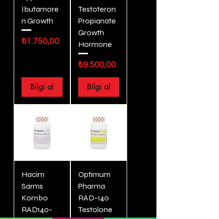
Ibutamore
Testoteron
n Growth
Propianate
Growth
Fiyat
₺1.750,00
Hormone
Fiyat
₺9.500,00
Bilgi al
Bilgi al
Hacim
Optimum
Sarms
Pharma
Kombo
RAD-140
RAD140-
Testolone