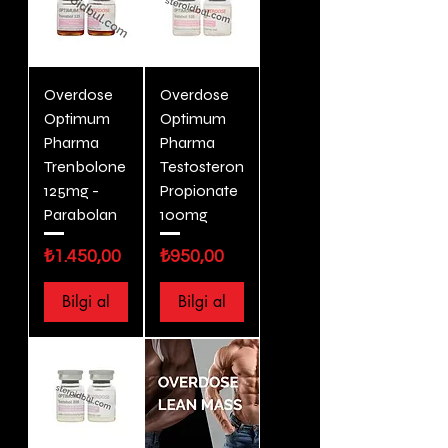
Overdose
Overdose
Optimum
Optimum
Pharma
Pharma
Trenbolone
Testosteron
125mg -
Propionate
Parabolan
100mg
Fiyat
Fiyat
₺1.450,00
₺950,00
Bilgi al
Bilgi al