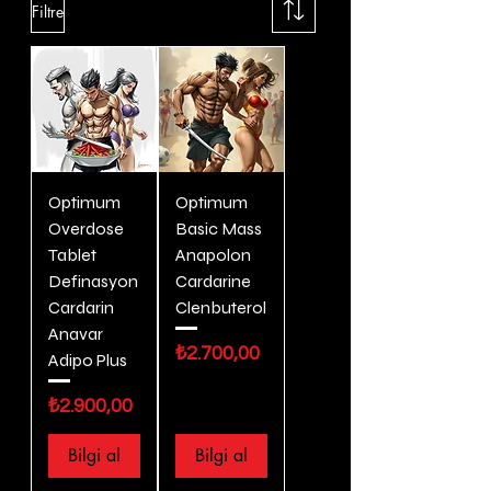
Filtre
Optimum
Optimum
Overdose
Basic Mass
Tablet
Anapolon
Definasyon
Cardarine
Cardarin
Clenbuterol
Anavar
Fiyat
₺2.700,00
Adipo Plus
Fiyat
₺2.900,00
Bilgi al
Bilgi al