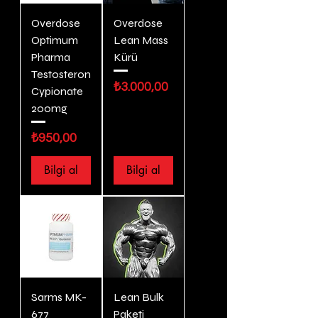
Overdose
Overdose
Optimum
Lean Mass
Pharma
Kürü
Testosteron
Fiyat
₺3.000,00
Cypionate
200mg
Fiyat
₺950,00
Bilgi al
Bilgi al
Sarms MK-
Lean Bulk
677
Paketi