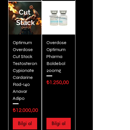
Optimum
Overdose
Overdose
Optimum
Cut Stack
Pharma
Testosteron
Boldebol
Cypionate
200mg
Cardarine
Fiyat
₺1.250,00
Rad-140
Anavar
Adipo
Fiyat
₺12.000,00
Bilgi al
Bilgi al