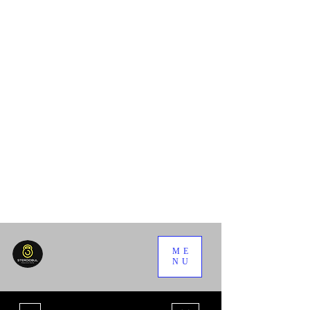
ME
NU