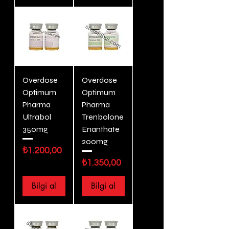
Overdose
Overdose
Optimum
Optimum
Pharma
Pharma
Ultrabol
Trenbolone
350mg
Enanthate
200mg
Fiyat
₺1.200,00
Fiyat
₺1.350,00
Bilgi al
Bilgi al