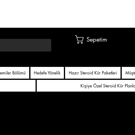
Sepetim
emiler Bölümü
Hedefe Yönelik
Hazır Steroid Kür Paketleri
Müşt
Kişiye Özel Steroid Kür Planl