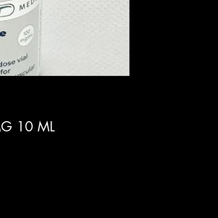
MG 10 ML
ir