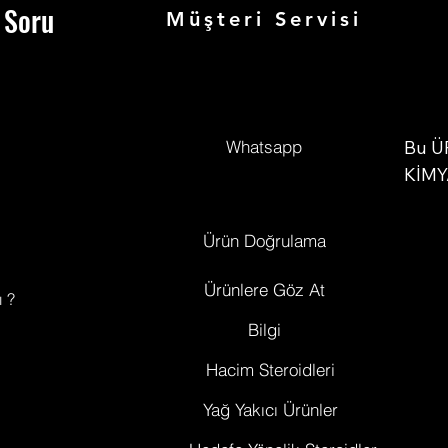
uygulanmaktadır.
 Soru
Müşteri Servisi
Yasal ve Güvenlik Notu
Bu içerik yalnızca
ürün tanıtım ve teknik bilgilendirme
amaçlıdır.
ıbbi kullanım, doz, uygulama şekli veya performans amaç
Whatsapp
yönlendirme içermez.
Bu Ü
Trenbolone acetate birçok ülkede kontrollü madde sınıfınd
KİMY
değerlendirilebilir.
AMAÇ
araşt
Ürün Doğrulama
vitro
deney
Ürünlere Göz At
ı ?
verir
Bilgi
ürün 
amaçl
Hacim Steroidleri
hayva
Yağ Yakıcı Ürünler
beden
yasak