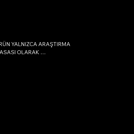
lı
RÜN YALNIZCA ARAŞTIRMA 
a
ASASI OLARAK 
LANMIŞTIR. Bu tanımlama, 
ırma kimyasallarının yalnızca 
 testler ve laboratuvar 
leri için kullanılmasına izin 
. Bu web sitesinde bulunan tüm 
bilgileri yalnızca eğitim 
ıdır. İnsanlara veya 
nlara herhangi bir türde 
sel giriş kanunen kesinlikle 
tır. Bu ürün yalnızca lisanslı, 