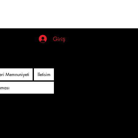
Giriş
Giriş
eri Memnuniyeti
İletisim
aması