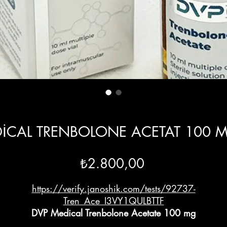
İCAL TRENBOLONE ACETAT 100 
Fiyat
₺2.800,00
https://verify.janoshik.com/tests/92737-
Tren_Ace_I3VY1QULBTTF
DVP Medical Trenbolone Acetate 100 mg
DVP Medical Trenbolone Acetate 100 mg
, enjekte edilebil