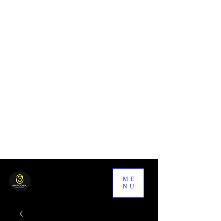
ME
NU