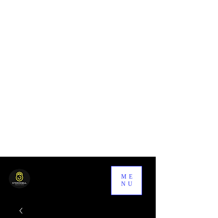
ME
NU