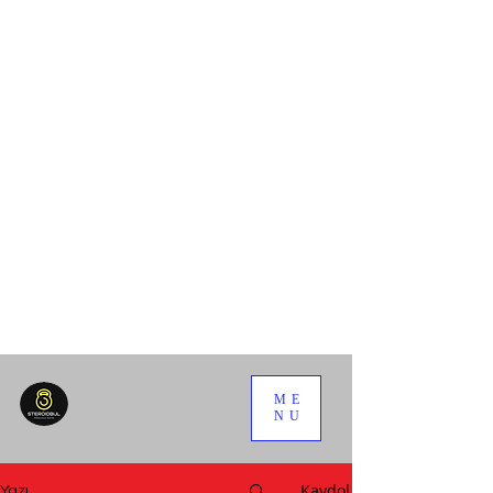
ME
NU
Kaydol
Yazı