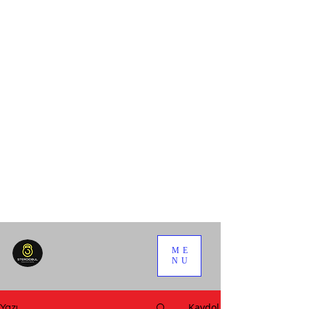
ME
NU
Kaydol
Yazı