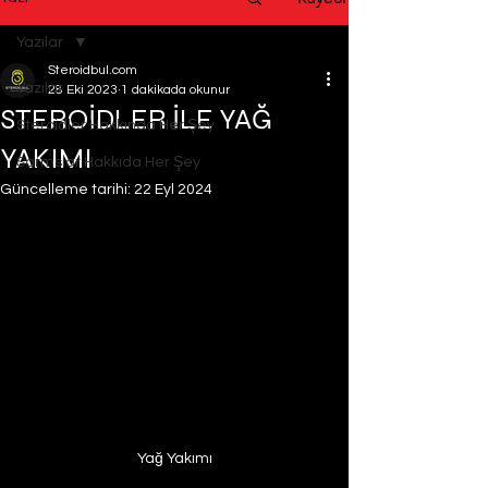
Yazılar
Steroidbul.com
Yazılar
28 Eki 2023
1 dakikada okunur
STEROİDLER İLE YAĞ
Steroidler Hakkında Her Şey
YAKIMI
Sarmslar Hakkıda Her Şey
Güncelleme tarihi:
22 Eyl 2024
Yağ Yakımı