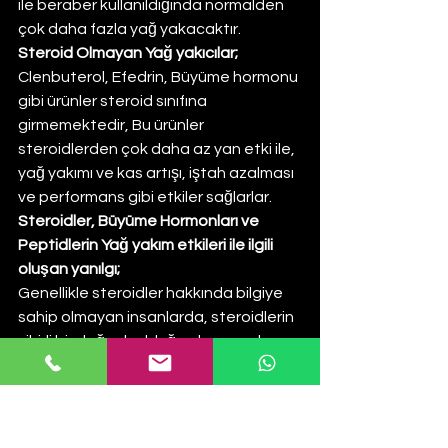
ile beraber kullanıldığında normalden 
çok daha fazla yağ yakacaktır.
Steroid Olmayan Yağ yakıcılar;
Clenbuterol, Efedrin, Büyüme hormonu 
gibi ürünler steroid sınıfına 
girmemektedir, Bu ürünler 
steroidlerden çok daha az yan etki ile, 
yağ yakımı ve kas artışı, iştah azalması 
ve performans gibi etkiler sağlarlar.
Steroidler, Büyüme Hormonları ve 
Peptidlerin Yağ yakım etkileri ile ilgili 
oluşan yanılgı;
Genellikle steroidler hakkında bilgiye 
sahip olmayan insanlarda, steroidlerin 
sihirli bir değnek olduğu algısı vardır. 
Kesinlikle sihirli bir değnek, büyülü bir 
hap değildir bu ürünler. Bu ürünleri 
kullanırken mutlaka diyet uygulamalı 
ve antrenman yapmalısınız. Bu 