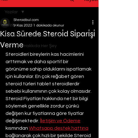
Yazılar
Steroidbul.com
Yazılar
9 Kas 2022
1 dakikada okunur
Kisa Sürede Steroi̇d Si̇pari̇şi̇
Steroidler Hakkında Her Şey
Verme
Sarmslar Hakkıda Her Şey
Steroidleri bireylerin kas hacimlerini 
arttırmak ve daha sportif bir 
görünüme sahip olduklarını ispatlamak 
için kullanılar. En çok reğabet gören 
steroid türleri tablet steroidlerdir 
sebebi kullanımının çok kolay olmasıdır. 
Steroid Fiyatları hakkında net bir bilgi 
söylemek genellikle zordur çünkü 
değişen kur fiyatlarına göre fiyatlar 
değişmektedir. 
İletişim ve Ödeme
kısmından 
Whatsapp destek hattına
bağlanarak çok hızlı bir şekilde Steroid 