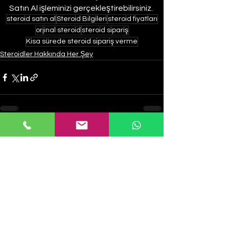
Satın Al işleminizi gerçekleştirebilirsiniz. 
steroid satın al
Steroid Bilgileri
steroid fiyatları
orjinal steroid
steroid sipariş
Kisa sürede steroid sipariş verme
Steroidler Hakkında Her Şey
Hepsini Gör
Son Yazılar