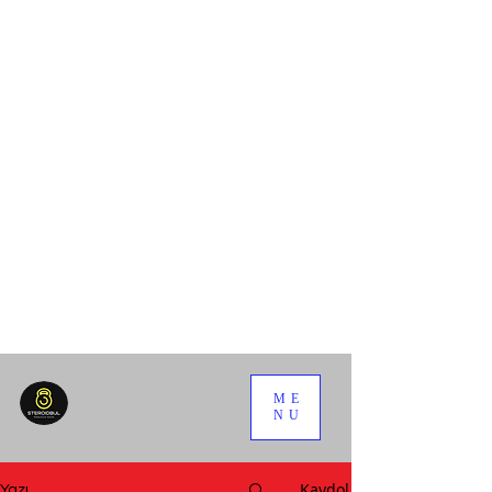
ME
NU
Kaydol
Yazı