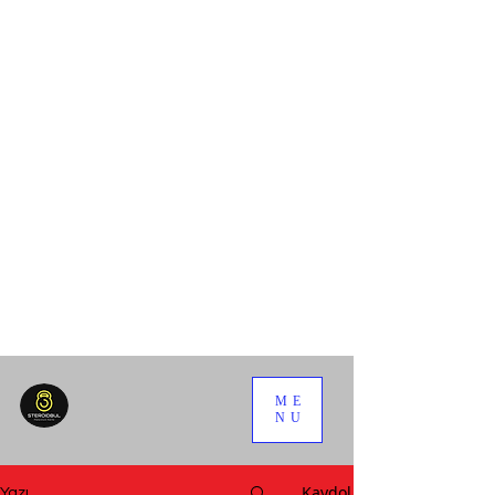
ME
NU
Kaydol
Yazı