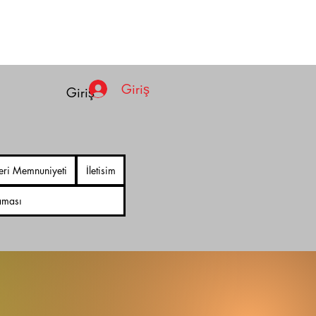
Giriş
Giriş
eri Memnuniyeti
İletisim
aması