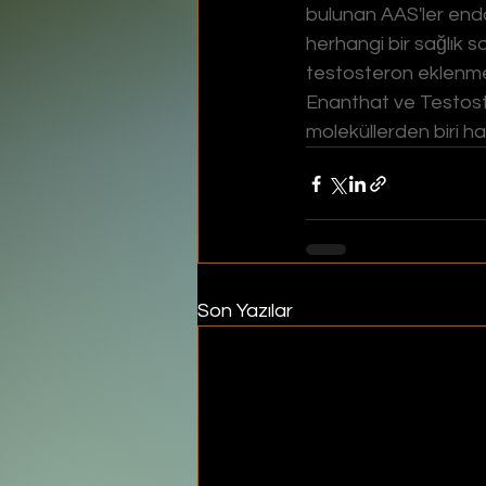
bulunan AAS'ler endo
herhangi bir sağlık 
testosteron eklenmel
Enanthat ve Testoste
moleküllerden biri h
Son Yazılar