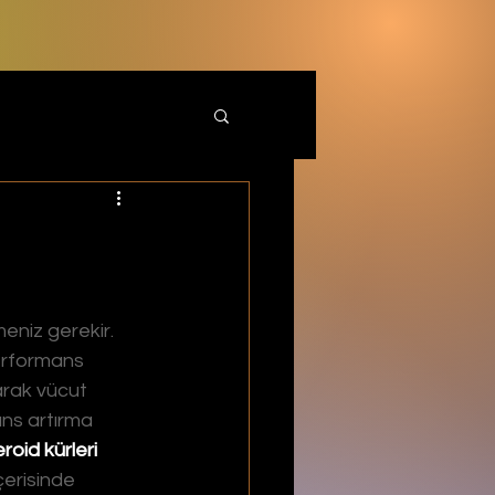
niz gerekir. 
erformans 
arak vücut 
ans artırma 
roid kürleri 
çerisinde 