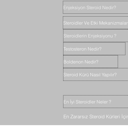
Enjeksiyon Steroid Nedir?
Steroidler Ve Etki Mekanizmalar
Steroidlerin Enjeksiyonu ?
Testosteron Nedir?
Boldenon Nedir?
Steroid Kürü Nasıl Yapılır?
En İyi Steroidler Neler ?
En Zararsız Steroid Kürleri İçin