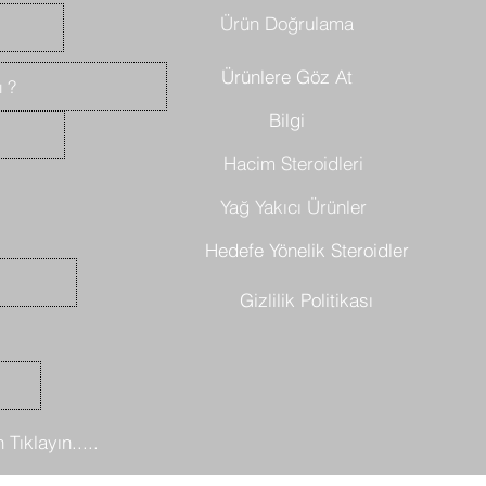
araşt
Ürün Doğrulama
vitro
deney
Ürünlere Göz At
ı ?
verir
Bilgi
ürün 
amaçl
Hacim Steroidleri
hayva
Yağ Yakıcı Ürünler
beden
yasak
Hedefe Yönelik Steroidler
kalif
Gizlilik Politikası
kulla
veya 
marka
veya 
yanlı
 Tıklayın.....