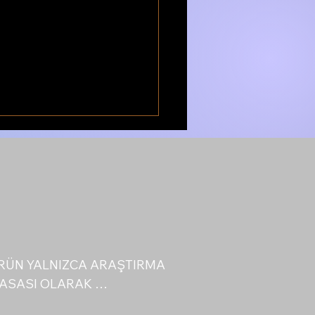
dler Abartılıyor mu?
ek Etki Seviyesi Ne?
a kas yapıcı sistem değil,
kleyici sinyal
arıdır. Bu yazı şunları
ptidler doğrudan
 basan” maddel
RÜN YALNIZCA ARAŞTIRMA 
ASASI OLARAK 
LANMIŞTIR. Bu tanımlama, 