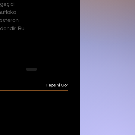
geçici 
mutlaka 
osteron 
dendir. Bu 
Hepsini Gör