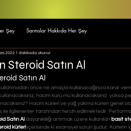
Her Şey
Sarmslar Hakkıda Her Şey
Kas 2022
1 dakikada okunur
n Steroid Satın Al
eroid Satın Al
kullanmadan önce ne amaçla kullanacağınıza karar verme
ullanacaksınız, hacim kürü mü kullanacaksınız  yoksa p
anacaksınız? Hacim kürleri ve yağ yakma kürleri genel ol
ess ile ilgilenenler tarafından tercih edilmektedir. Perform
oid Satın Al
 dayanıklılığı artırmak üzere kullanılan 
basit ste
roid kürleri 
içerisinde ki esansiyel sorun şudur; Kürlerin i