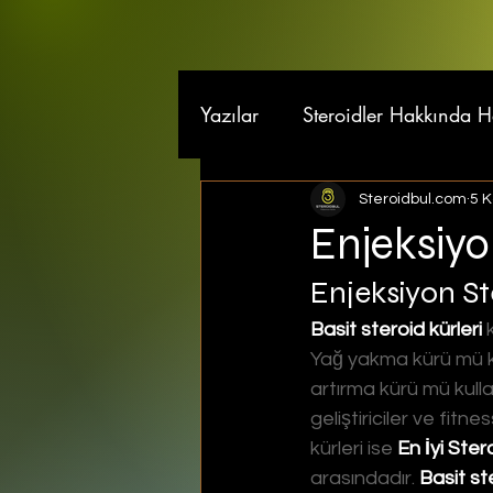
Yazılar
Steroidler Hakkında 
Steroidbul.com
5 
Enjeksiyo
Enjeksiyon St
Basit steroid kürleri 
Yağ yakma kürü mü k
artırma kürü mü kull
geliştiriciler ve fitn
kürleri ise 
En İyi Ster
arasındadır. 
Basit ste