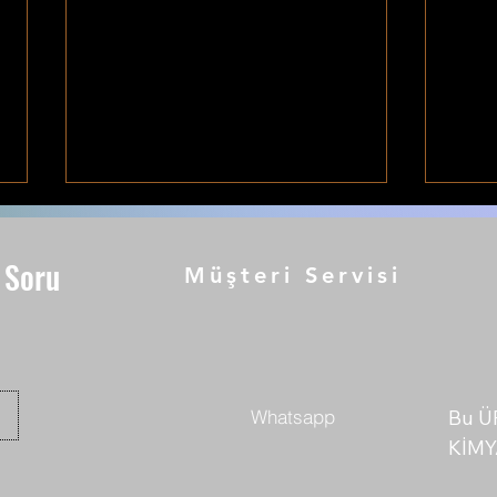
“Çok Çalışıyorum Ama
Pepti
Gelişemiyorum” Diyenlerin
Gerç
 Soru
Yaptığı 7 Hata
Müşteri Servisi
Çok çalışmak yetmez; gelişim için
👉 An
yüklenme kadar toparlanma,
deste
beslenme, uyku ve doğru
mekanizmal
planlama da şarttır.
netleştirir: • Pe
“kas
Whatsapp
Bu Ü
KİMY
AMAÇ