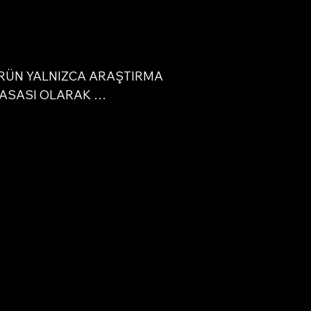
bu
k
RÜN YALNIZCA ARAŞTIRMA 
ASASI OLARAK 
LANMIŞTIR. Bu tanımlama, 
izi
ırma kimyasallarının yalnızca 
 testler ve laboratuvar 
leri için kullanılmasına izin 
. Bu web sitesinde bulunan tüm 
bilgileri yalnızca eğitim 
re
ıdır. İnsanlara veya 
nlara herhangi bir türde 
sel giriş kanunen kesinlikle 
tır. Bu ürün yalnızca lisanslı, 
cı
iye profesyoneller tarafından 