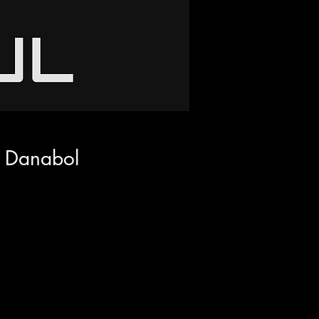
t Danabol
l