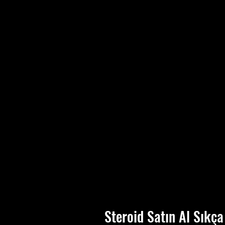
b
u
B
k
Steroid Satın Al Sıkça