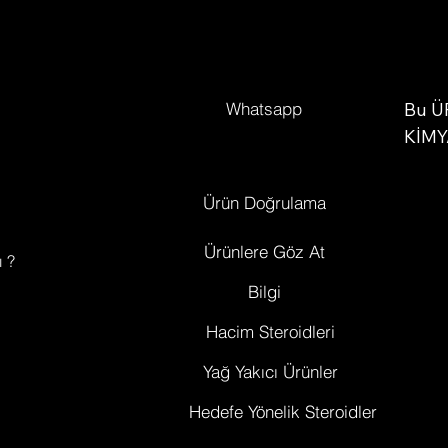
tmelerine yardımcı olmak için dikkatle formüle edilmiştir; 
da onu, fiziksel kondisyonlarının en üst noktasına ulaşma
isteyen vücut geliştiriciler ve sporcular için ideal kılar. Bu
ürün yalnızca etkili olmakla kalmaz, aynı zamanda
Whatsapp
talimatlara uygun şekilde kullanıldığında güvenlidir;
Bu Ü
sonuçların korunması ve potansiyel yan etkilerin en aza
KİMY
indirilmesi için uygun kür sonrası tedavi önerilir.
AMAÇ
zançlarınızı en üst düzeye çıkarmak ve fitness hedeflerin
araşt
Ürün Doğrulama
aşmak konusunda ciddiyseniz, Başlangıç ​​Hacim Kürü 2
vitro
Testosteron Propianat Danabol dikkate alınmaya değer.
deney
Ürünlere Göz At
ı ?
verir
Hacim kürünüzü başlatmak mı istiyorsunuz? Başlangıç ​​
Bilgi
ürün 
acim Kürü 2 Testosteron Propianat Danabol'dan başka ye
bakmayın. Bu güçlü steroid kombinasyonu, maksimum
amaçl
Hacim Steroidleri
kazanımlar için testosteron düzeylerini artırmak ve kas
hayva
Yağ Yakıcı Ürünler
kütlesini artırmak üzere tasarlanmıştır.
beden
Testosteron Propianat hızlı etkili bir testosteron artışı
yasak
Hedefe Yönelik Steroidler
ağlarken, Danabol hızlı kas büyümesine ve gücüne yardım
kalif
olur. Bu iki steroid birlikte hızlı bir şekilde kas kütlesi