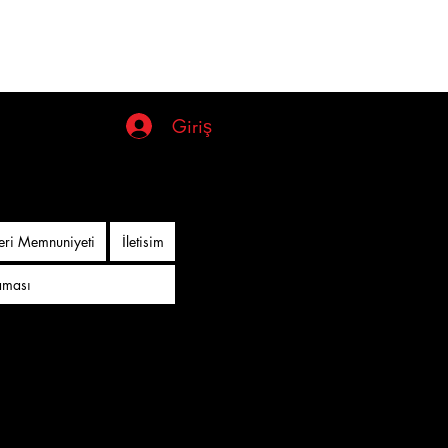
Giriş
Giriş
eri Memnuniyeti
İletisim
aması