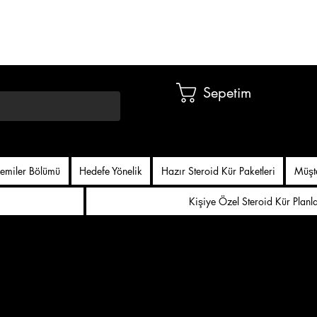
Sepetim
emiler Bölümü
Hedefe Yönelik
Hazır Steroid Kür Paketleri
Müşt
Kişiye Özel Steroid Kür Planl