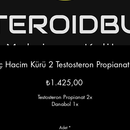
ç Hacim Kürü 2 Testosteron Propiana
Fiyat
₺1.425,00
Testosteron Propianat 2x
Danabol 1x
Kas kütlesi kazanmak ve kas kütlesi oluşturmak mı
istiyorsunuz? Başlangıç ​​Hacim Kürü 2 sizin için mükemme
Adet
*