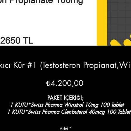
ıcı Kür #1 (Testosteron Propianat,Win
Fiyat
₺4.200,00
PAKET İÇERİĞİ;
1 KUTU*Swiss Pharma Winstrol 10mg 100 Tablet
1 KUTU*Swiss Pharma Clenbuterol 40mcg 100 Tablet
3 KUTU
*
Swiss Pharma Testosteron Propianate 100mg
/haftalık 300 mg
Adet
*