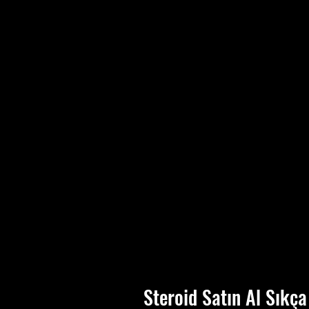
B
a
i
d
B
y
Steroid Satın Al Sıkça