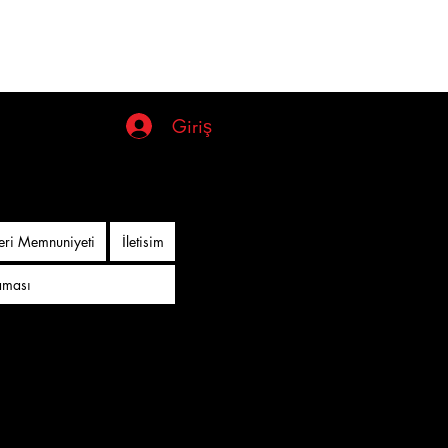
Giriş
Giriş
eri Memnuniyeti
İletisim
aması