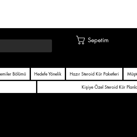
Sepetim
emiler Bölümü
Hedefe Yönelik
Hazır Steroid Kür Paketleri
Müşt
Kişiye Özel Steroid Kür Planl