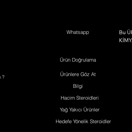
hızlandırmaya yardımcı olur.
 kür, genellikle 6-8 hafta boyunca kullanılır. Günde bir k
yemekten önce veya sonra alınabilir. Kullanmadan önce,
dozaj ve kullanım süresi hakkında bir sağlık uzmanına
Whatsapp
danışmanız önemlidir. Bu kür, düzenli egzersiz ve dengel
Bu Ü
beslenmeyle birlikte daha etkili sonuçlar elde etmenize
KİMY
yardımcı olabilir. Sonuçları maksimize etmek için, düzenl
AMAÇ
olarak antrenman yapmak ve protein açısından zengin bi
araşt
Ürün Doğrulama
diyet uygulamak önemlidir.
vitro
deney
Ürünlere Göz At
ı ?
verir
Bilgi
ürün 
amaçl
Hacim Steroidleri
hayva
Yağ Yakıcı Ürünler
beden
yasak
Hedefe Yönelik Steroidler
kalif