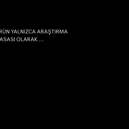
ez,
i
RÜN YALNIZCA ARAŞTIRMA 
ASASI OLARAK 
i
LANMIŞTIR. Bu tanımlama, 
r
ırma kimyasallarının yalnızca 
 testler ve laboratuvar 
leri için kullanılmasına izin 
. Bu web sitesinde bulunan tüm 
bilgileri yalnızca eğitim 
ıdır. İnsanlara veya 
nlara herhangi bir türde 
sel giriş kanunen kesinlikle 
tır. Bu ürün yalnızca lisanslı, 
iye profesyoneller tarafından 